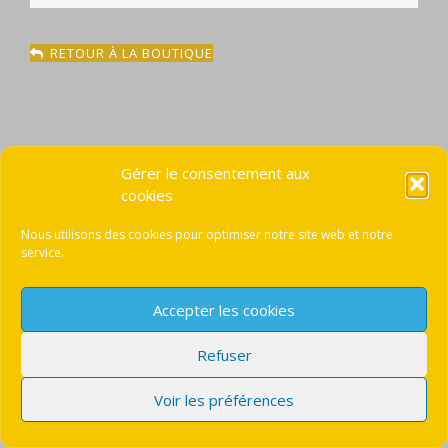
RETOUR À LA BOUTIQUE
Gérer le consentement aux
cookies
Nous utilisons des cookies pour optimiser notre site web et notre
service.
Accepter les cookies
Beach Spirit est une marque déposée
Refuser
Conditions générales de vente
WordPress
Di Blog
Theme
Voir les préférences