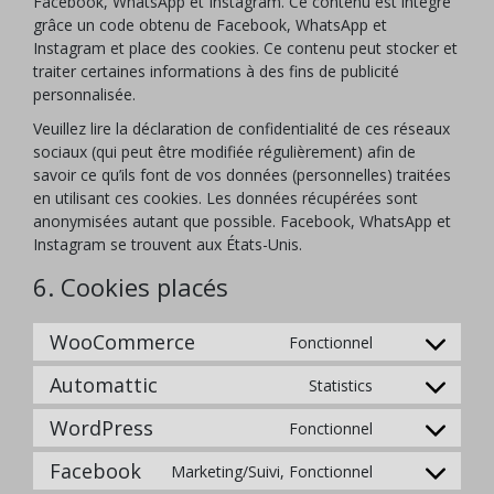
Facebook, WhatsApp et Instagram. Ce contenu est intégré
grâce un code obtenu de Facebook, WhatsApp et
Instagram et place des cookies. Ce contenu peut stocker et
traiter certaines informations à des fins de publicité
personnalisée.
Veuillez lire la déclaration de confidentialité de ces réseaux
sociaux (qui peut être modifiée régulièrement) afin de
savoir ce qu’ils font de vos données (personnelles) traitées
en utilisant ces cookies. Les données récupérées sont
anonymisées autant que possible. Facebook, WhatsApp et
Instagram se trouvent aux États-Unis.
6. Cookies placés
WooCommerce
Fonctionnel
Consent
to
Automattic
Statistics
Consent
service
to
woocommerc
WordPress
Fonctionnel
Consent
service
to
automattic
Facebook
Marketing/Suivi, Fonctionnel
Consent
service