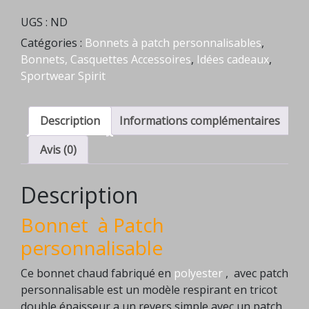
recyclé
UGS :
ND
à
Catégories :
Bonnets à patch personnalisables
,
Patch
Bonnets, Casquettes Accessoires
,
Idées cadeaux
,
personnalisable
Sportwear Spirit
Description
Informations complémentaires
Avis (0)
Description
Bonnet
à Patch
personnalisable
Ce bonnet chaud fabriqué en
polyester
, avec patch
personnalisable est un modèle respirant en tricot
double épaisseur a un revers simple avec un patch