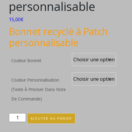
personnalisable
15,00
€
Bonnet
recyclé
à Patch
personnalisable
Couleur Bonnet
Couleur Personnalisation
(texte À Preciser Dans Note
De Commande)
quantité
AJOUTER AU PANIER
de
Bonnet