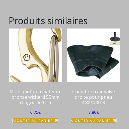
Produits similaires
Mousqueton à mater en
Chambre à air valve
bronze wichard 55mm
droite pour pneu
(bague de foc)
4.80/4.00-8
6,75
€
8,80
€
AJOUTER AU PANIER
AJOUTER AU PANIER