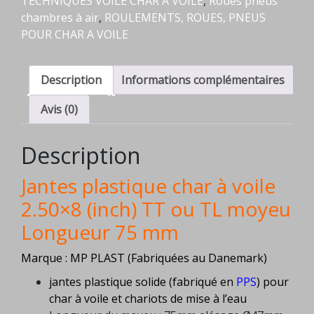
TECHNIQUES VOILE CHAR A VOILE
,
Roues pneus
sans
chambres à air
,
ROULEMENTS, ROUES, PNEUS
roulements
POUR CHAR A VOILE
et
entretoise
Description
Informations complémentaires
Avis (0)
Description
Jantes plastique char à voile
2.50×8 (inch) TT ou TL
moyeu
Longueur 75 mm
Marque : MP PLAST (Fabriquées au Danemark)
jantes plastique solide (fabriqué en
PPS
) pour
char à voile et chariots de mise à l’eau