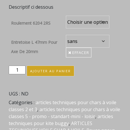
Descriptif ci dessous
Roulement 6204 2RS
Entretoise L 47mm Pour
Axe De 20mm
EFFACER
quantité
AJOUTER AU PANIER
de
Jantes
plastique
UGS :
ND
char
Catégories :
articles techniques pour chars à voile
à
classes 2 et 3
,
articles techniques pour chars à voile
voile
classes 5 - promo - standart-mini - loisir
,
articles
avec
techniques pour kite buggy
,
ARTICLES
ou