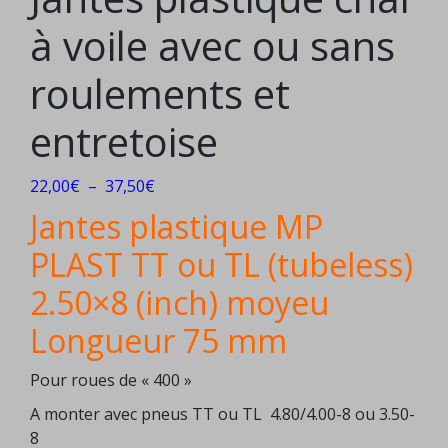
à voile avec ou sans
roulements et
entretoise
Plage
22,00
€
–
37,50
€
de
Jantes plastique MP
prix :
PLAST TT ou TL (tubeless)
22,00€
à
2.50×8 (inch) moyeu
37,50€
Longueur 75 mm
Pour roues de « 400 »
A monter avec pneus TT ou TL 4.80/4.00-8 ou 3.50-
8